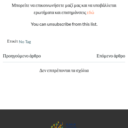
Μπορείτε να επικοινωνήσετε μαζί μας και να υποβάλλεται
ερωτήματα και επισημάνσεις
εδώ
You can unsubscribe from this list.
Ετικέτες:
No Tag
Πλοήγηση
Πλοήγηση
Προηγούμενο άρθρο
Επόμενο άρθρο
άρθρων
άρθρων
Δεν επιτρέπονται τα σχόλια