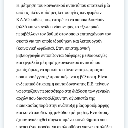
Η μέτρηση του κοινωνικού αντικτύπου αποτελεί μία
από τις πλέον κρίσιμες λειτουργίες των φορέων
ΚΑΛΟ καθώς τους επιτρέπει να παρακολουθούν
(αλλά και να αναδεικνύουν προς το εξωτερικό
περιβάλλον) τον βαθμό στον οποίο επιτυγχάνουν τον
σκοπό για τον οποίο ιδρύθηκαν και λειτουργούν
(κοινωνική ωφέλεια). Στην επιστημονική
βιβλιογραφία εντοπίζονται διάφορες μεθοδολογίες
και εργαλεία μέτρησης κοινωνικού αντικτύπου
χωρίς, όμως, να προκύπτει συναίνεση ως προς το
ποια προσέγγιση / πρακτική είναι η βέλτιστη. Είναι
ενδεικτικό ότι ακόμη και τα όργανα της Ε.Ε. τείνουν
να εστιάζουν περισσότερο στη διάδοση των γενικών
αρχών που διασφαλίζουν την αξιοπιστία της
διαδικασίας παρά στην ανάπτυξη μίας ομοιόμορφης
και κοινά αποδεκτής μεθόδου μέτρησης. Εντούτοις,
έχουν αναδειχθεί συγκεκριμένα κοινά βήματα που
πρέπει ένας φορέας να ακολουθήσει για να καταλήξει