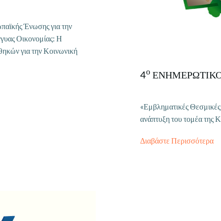
παϊκής Ένωσης για την
γγυας Οικονομίας: Η
θηκών για την Κοινωνική
ο
4
ΕΝΗΜΕΡΩΤΙΚΟ
«Εμβληματικές Θεσμικές
ανάπτυξη του τομέα της 
Διαβάστε Περισσότερα