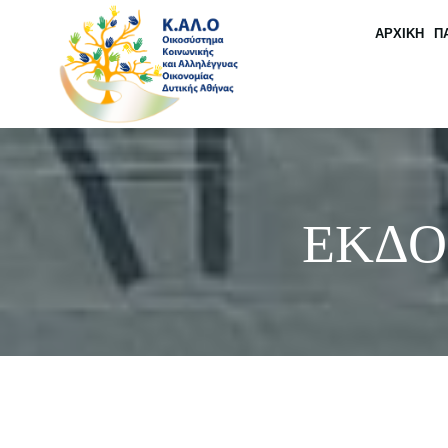
Skip
to
ΑΡΧΙΚΗ
Π
content
ΕΚΔΟ