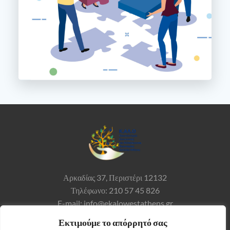
Αρκαδίας 37,
Περιστέρι 12132
Τηλέφωνο: 210 57 45 826
E-mail: info@ekalowestathens.gr
Εκτιμούμε το απόρρητό σας