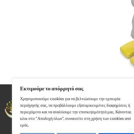
Εκτιμούμε το απόρρητό σας
Χρησιμοποιούμε cookies για να βελτιώσουμε την εμπειρία
Αρκαδίας 37,
Περιστέρι 12132
περιήγησής σας, να προβάλλουμε εξατομικευμένες διαφημίσεις ή
Τηλέφωνο: 210 57 45 826
περιεχόμενο και να αναλύουμε την επισκεψιμότητά μας. Κάνοντας
E-mail: info@ekalowestathens.gr
κλικ στο "Αποδοχή όλων", συναινείτε στη χρήση των cookies από
εμάς.