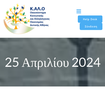
Skip
to
content
Help Desk
Σύνδεση
25 Απριλίου 2024