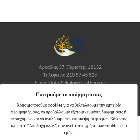
Αρκαδίας 37,
Περιστέρι 12132
Τηλέφωνο: 210 57 45 826
E-mail: info@ekalowestathens.gr
Εκτιμούμε το απόρρητό σας
Χρησιμοποιούμε cookies για να βελτιώσουμε την εμπειρία
περιήγησής σας, να προβάλλουμε εξατομικευμένες διαφημίσεις ή
περιεχόμενο και να αναλύουμε την επισκεψιμότητά μας. Κάνοντας
κλικ στο "Αποδοχή όλων", συναινείτε στη χρήση των cookies από
εμάς.
© 2026 Κ.ΑΛ.Ο. |
ΟΡΟΙ ΧΡΗΣΗΣ ΚΑΙ ΠΟΛΙΤΙΚΗ