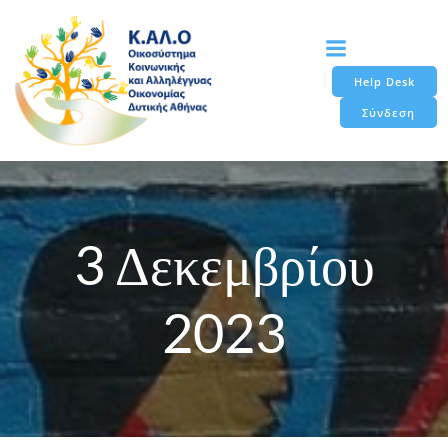
Skip
to
content
Help Desk
Σύνδεση
3 Δεκεμβρίου
2023