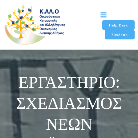
Skip
to
content
Help Desk
Σύνδεση
ΕΡΓΑΣΤΗΡΙΟ:
ΣΧΕΔΙΑΣΜΟΣ
ΝΕΩΝ