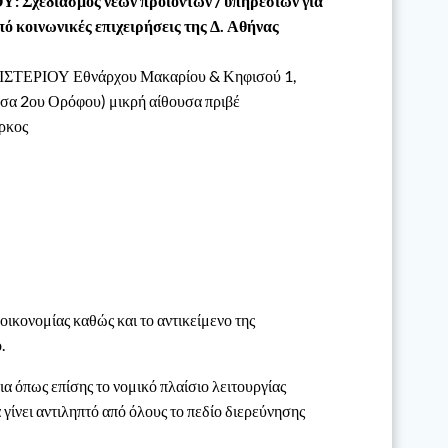
Σχεδιασμός νέων προϊόντων / υπηρεσιών για
πό κοινωνικές επιχειρήσεις της Δ. Αθήνας
ΤΕΡΙΟΥ Εθνάρχου Μακαρίου & Κηφισού 1,
υσα 2ου Ορόφου) μικρή αίθουσα πριβέ
ρκος
ικονομίας καθώς και το αντικείμενο της
.
α όπως επίσης το νομικό πλαίσιο λειτουργίας
 γίνει αντιληπτό από όλους το πεδίο διερεύνησης