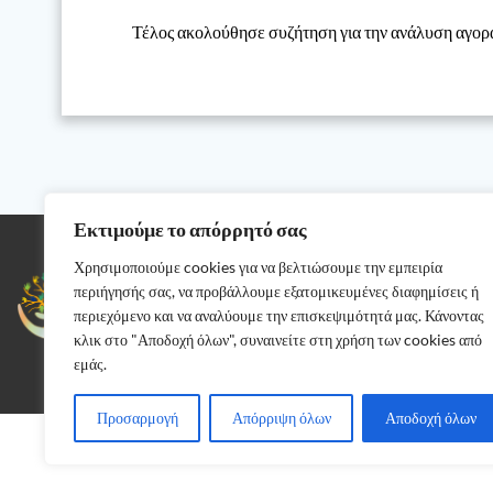
Τέλος ακολούθησε συζήτηση για την ανάλυση αγοράς
Εκτιμούμε το απόρρητό σας
Χρησιμοποιούμε cookies για να βελτιώσουμε την εμπειρία
Αρκαδίας 37,
Περιστέρι 12132
περιήγησής σας, να προβάλλουμε εξατομικευμένες διαφημίσεις ή
Τηλέφωνο: 210 57 45 826
περιεχόμενο και να αναλύουμε την επισκεψιμότητά μας. Κάνοντας
E-mail: info@ekalowestathens.gr
κλικ στο "Αποδοχή όλων", συναινείτε στη χρήση των cookies από
εμάς.
Προσαρμογή
Απόρριψη όλων
Αποδοχή όλων