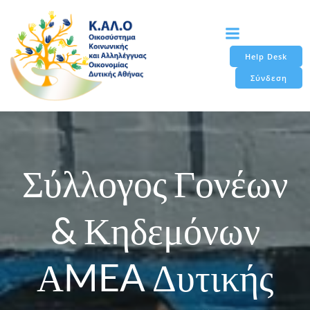
Skip
to
content
Help Desk
Σύνδεση
Σύλλογος Γονέων
& Κηδεμόνων
ΑMEA Δυτικής