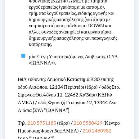
Φροντίδας (ΚΔΗΦ) ΑΜΕΑ με τμήματα
εργοθεραπείας (για άτομα με αυτισμό),
τμήματα λογοθεραπείας, ειδικής αγωγής και
δημιουργικής απασχόλησης (για άτομα με
νοητική υστέρηση, σύνδρομο DOWN και
άλλες συνοδές αναπηρίες) και εργαστήρια
δημιουργικής απασχόλησης και παραγωγικής
κατάρτισης,
μία Στέγη Υποστηριζόμενης Διαβίωσης (ΣΥΔ
«ΙΩΑΝΝΑ»).
telΔιεύθυνση: Δημοτικό Κατάστημα Κ30 επί της
οδού Αισώπου, 12134 Περιστέρι (έδρα) / οδός Στρ.
Σίμωνος Θεολόγου 11, 12462 Χαϊδάρι (ΚΔΗΦ
ΑΜΕΑ) / οδός Φραντζή Γεωργίου 12, 13344 Άνω
Λιόσια (ΣΥΔ “ΙΩΑΝΝΑ”)
Τηλ.
210 5751185
(έδρα) /
210 5580429
(Κέντρο
Ημερήσιας Φροντίδας ΑΜΕΑ) /
210 2480982
(ΣΥΔ “ΙΩΑΝΝΑ”)