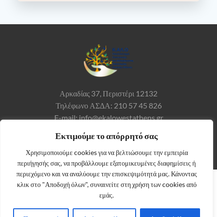
Αρκαδίας 37,
Περιστέρι 12132
Τηλέφωνο ΑΣΔΑ: 210 57 45 826
E-mail: info@ekalowestathens.gr
Εκτιμούμε το απόρρητό σας
Χρησιμοποιούμε cookies για να βελτιώσουμε την εμπειρία
περιήγησής σας, να προβάλλουμε εξατομικευμένες διαφημίσεις ή
περιεχόμενο και να αναλύουμε την επισκεψιμότητά μας. Κάνοντας
κλικ στο "Αποδοχή όλων", συναινείτε στη χρήση των cookies από
εμάς.
© 2026 Κ.ΑΛ.Ο. |
ΟΡΟΙ ΧΡΗΣΗΣ ΚΑΙ ΠΟΛΙΤΙΚΗ
ΑΠΟΡΡΗΤΟΥ