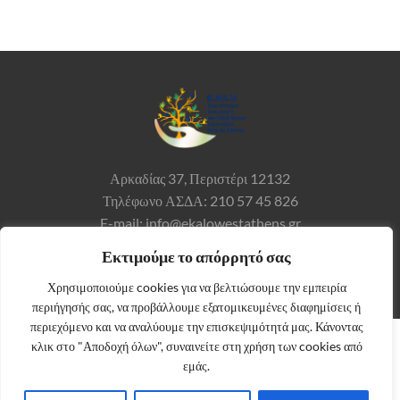
Αρκαδίας 37,
Περιστέρι 12132
Τηλέφωνο ΑΣΔΑ: 210 57 45 826
E-mail: info@ekalowestathens.gr
Εκτιμούμε το απόρρητό σας
Χρησιμοποιούμε cookies για να βελτιώσουμε την εμπειρία
περιήγησής σας, να προβάλλουμε εξατομικευμένες διαφημίσεις ή
περιεχόμενο και να αναλύουμε την επισκεψιμότητά μας. Κάνοντας
κλικ στο "Αποδοχή όλων", συναινείτε στη χρήση των cookies από
εμάς.
© 2026 Κ.ΑΛ.Ο. |
ΟΡΟΙ ΧΡΗΣΗΣ ΚΑΙ ΠΟΛΙΤΙΚΗ