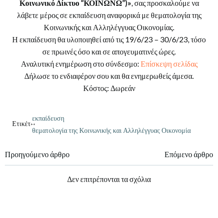
Κοινωνικό Δίκτυο “ΚΟΙΝΩΝΩ”)»
, σας προσκαλούμε να
λάβετε μέρος σε εκπαίδευση αναφορικά με θεματολογία της
Κοινωνικής και Αλληλέγγυας Οικονομίας.
Η εκπαίδευση θα υλοποιηθεί από τις 19/6/23 – 30/6/23, τόσο
σε πρωινές όσο και σε απογευματινές ώρες.
Αναλυτική ενημέρωση στο σύνδεσμο:
Επίσκεψη σελίδας
Δήλωσε το ενδιαφέρον σου και θα ενημερωθείς άμεσα.
Κόστος: Δωρεάν
εκπαίδευση
Ετικέτες:
θεματολογία της Κοινωνικής και Αλληλέγγυας Οικονομία
Πλοήγηση
Πλοήγηση
Προηγούμενο άρθρο
Επόμενο άρθρο
άρθρων
άρθρων
Δεν επιτρέπονται τα σχόλια