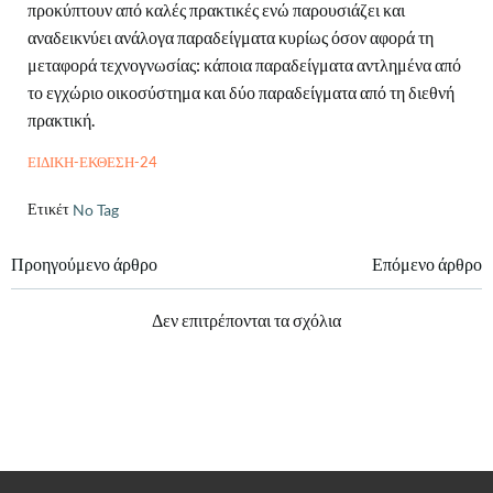
προκύπτουν από καλές πρακτικές ενώ παρουσιάζει και
αναδεικνύει ανάλογα παραδείγματα κυρίως όσον αφορά τη
μεταφορά τεχνογνωσίας: κάποια παραδείγματα αντλημένα από
το εγχώριο οικοσύστημα και δύο παραδείγματα από τη διεθνή
πρακτική.
ΕΙΔΙΚΗ-ΕΚΘΕΣΗ-24
Ετικέτες:
No Tag
Πλοήγηση
Πλοήγηση
Προηγούμενο άρθρο
Επόμενο άρθρο
άρθρων
άρθρων
Δεν επιτρέπονται τα σχόλια