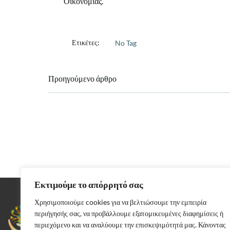
Οικονομίας.
Ετικέτες:
No Tag
Πλοήγηση
Προηγούμενο άρθρο
άρθρων
Εκτιμούμε το απόρρητό σας
Χρησιμοποιούμε cookies για να βελτιώσουμε την εμπειρία
Αρκαδίας 37,
Περιστέρι 12132
περιήγησής σας, να προβάλλουμε εξατομικευμένες διαφημίσεις ή
Τηλέφωνο: 210 57 45 826
περιεχόμενο και να αναλύουμε την επισκεψιμότητά μας. Κάνοντας