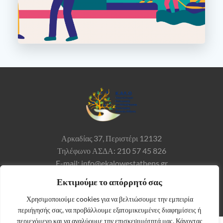
Αρκαδίας 37,
Περιστέρι 12132
Τηλέφωνο ΑΣΔΑ: 210 57 45 826
E-mail: info@ekalowestathens.gr
Εκτιμούμε το απόρρητό σας
Χρησιμοποιούμε cookies για να βελτιώσουμε την εμπειρία
περιήγησής σας, να προβάλλουμε εξατομικευμένες διαφημίσεις ή
περιεχόμενο και να αναλύουμε την επισκεψιμότητά μας. Κάνοντας